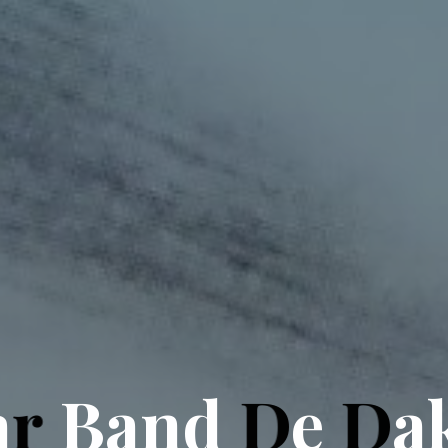
a
r
B
a
n
d
D
e
D
a