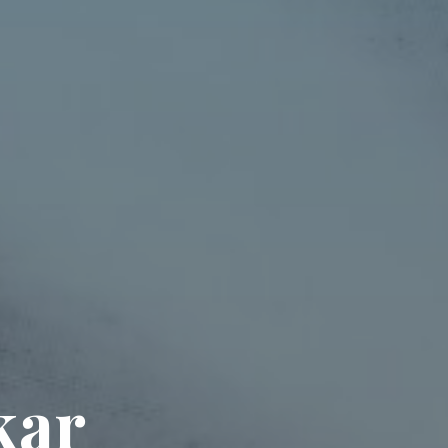
k
a
r