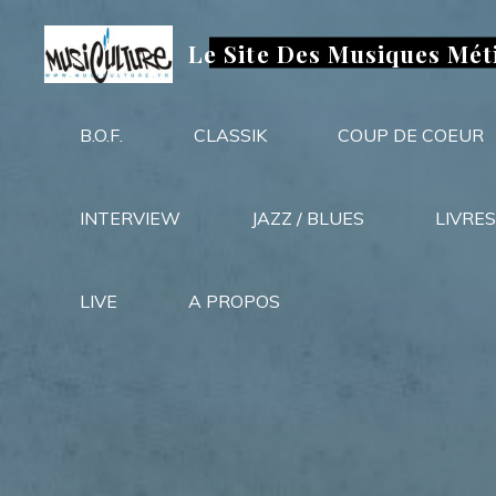
Aller
au
Le Site Des Musiques Mét
contenu
B.O.F.
CLASSIK
COUP DE COEUR
INTERVIEW
JAZZ / BLUES
LIVRES
LIVE
A PROPOS