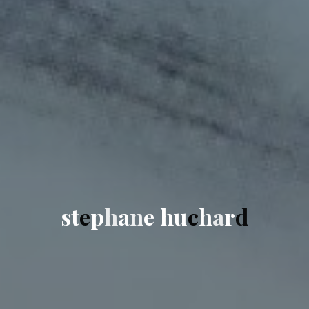
s
t
e
p
h
a
n
e
h
u
c
h
a
r
d