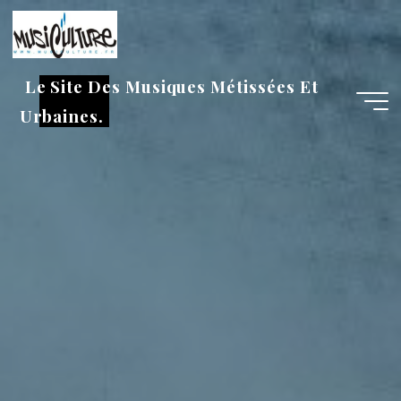
Aller
au
contenu
Le Site Des Musiques Métissées Et
Urbaines.