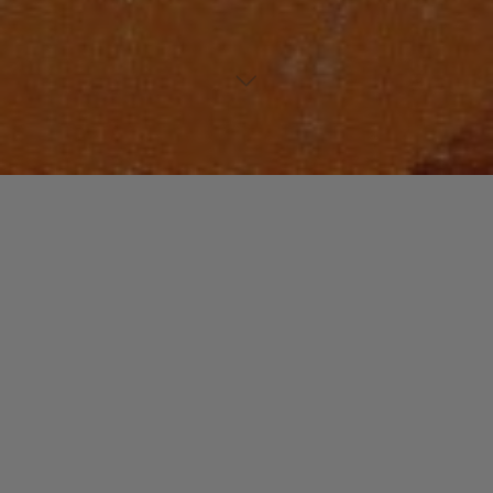
JAZZ / BLUES
WORLD
Laisser un commentaire
Orient, Afrique et Jazz
christophe
28 octobre 2016
Depuis le début des années 1990, le rapprochement
entre jazz, musiques electroniques, Afrique et orient
est fréquent. Anouar Brahem, Rabih Abou-Khalil,
Dhafer Youssef, Ibrahim Maalouf, …
"Orient,