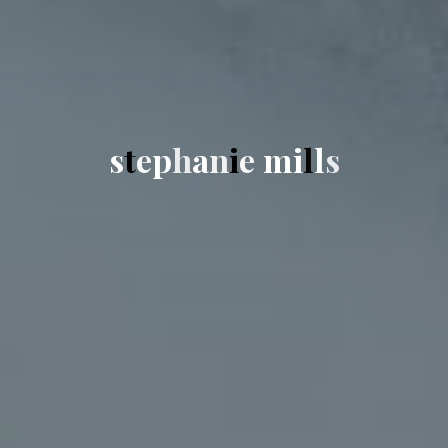
s
t
e
p
h
a
n
i
e
m
i
l
l
s