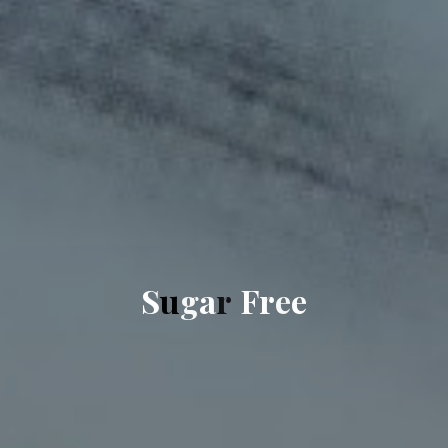
S
u
g
a
r
F
r
e
e