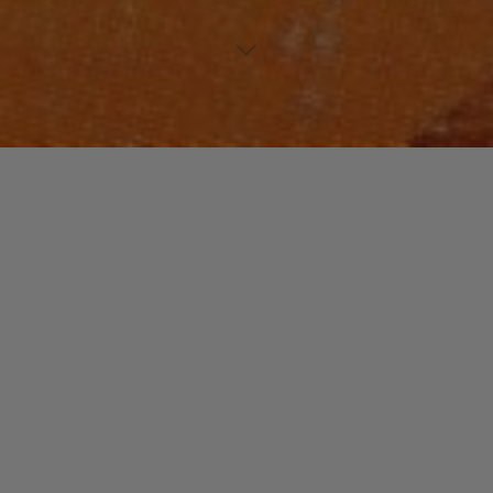
NOUVEAUTES MUSIQUE
Laisser un commentaire
Katreese BARNES
christophe
26 mai 2016
Peu de gens peuvent dire dans leur vie : « J’ai chanté
avec Sting, joué du saxophone avec D’Angelo et j’ai
été pianiste et directrice musicale …
"Katreese
Read more
BARNES"