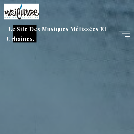
Aller
au
contenu
Le Site Des Musiques Métissées Et
Urbaines.