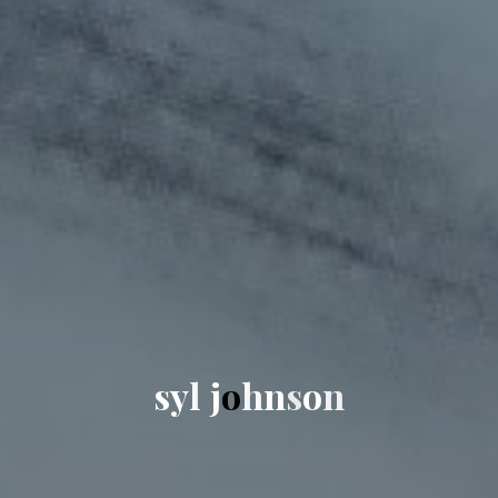
s
y
l
j
o
h
n
s
o
n