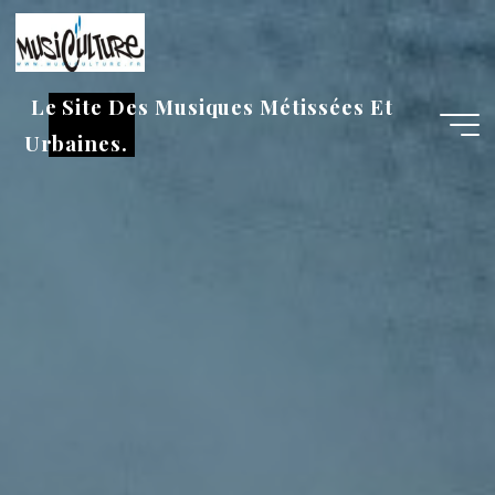
Aller
au
contenu
Le Site Des Musiques Métissées Et
Urbaines.