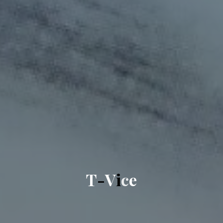
T
-
V
i
c
e