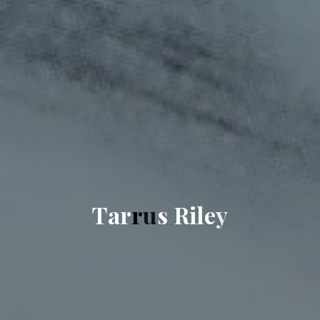
T
a
r
r
u
s
R
i
l
e
y