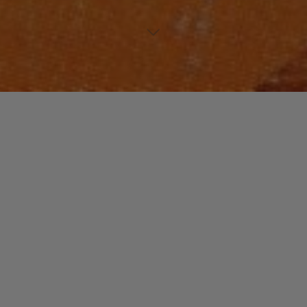
NOUVEAUTES MUSIQUE
Laisser un commentaire
Jah Kingdom
christophe
25 avril 2015
« Brighter Day Jah Kingdom tapes volume 66 », c’est
41 Tracks de musique reggae. Ce tout nouveau
volume est mixé par Dalton Dan. Big Up ! …
"Jah
Read more
Kingdom"