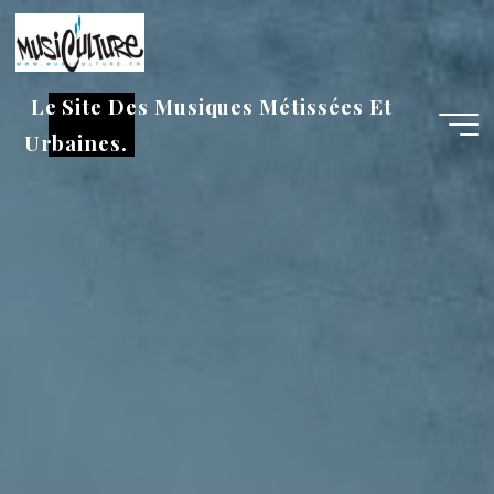
Aller
au
contenu
Le Site Des Musiques Métissées Et
Urbaines.