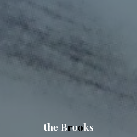
t
h
e
B
r
o
o
k
s