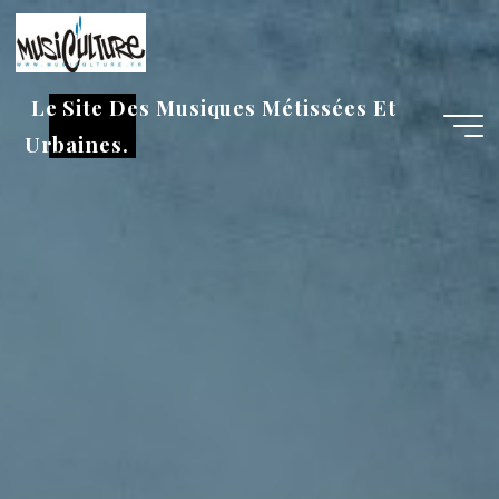
Aller
au
contenu
Le Site Des Musiques Métissées Et
Urbaines.