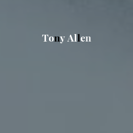
T
o
n
y
A
l
l
e
n