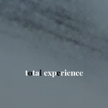
t
o
t
a
l
e
x
p
e
r
i
e
n
c
e