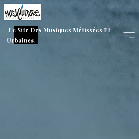
Aller
au
contenu
Le Site Des Musiques Métissées Et
Urbaines.