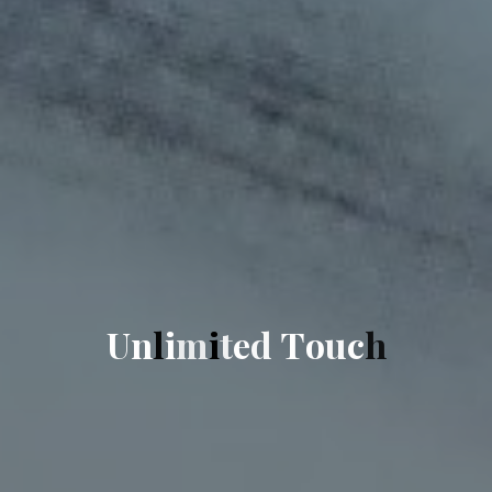
U
n
l
i
m
i
t
e
d
T
o
u
c
h