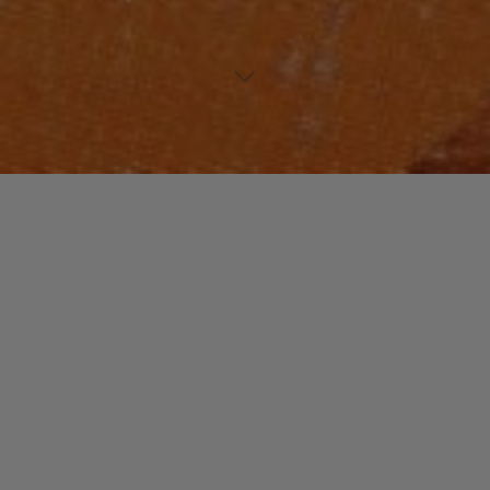
FUNK / SOUL / R&B
Laisser un commentaire
Alyson WILLIAMS
christophe
17 août 2016
La chanteuse Alyson Williams a traversé les
décennies 1980 et 1990 comme choriste d’abord puis
comme chanteuse lead dans des groupes avant de
se lancer …
"Alyson