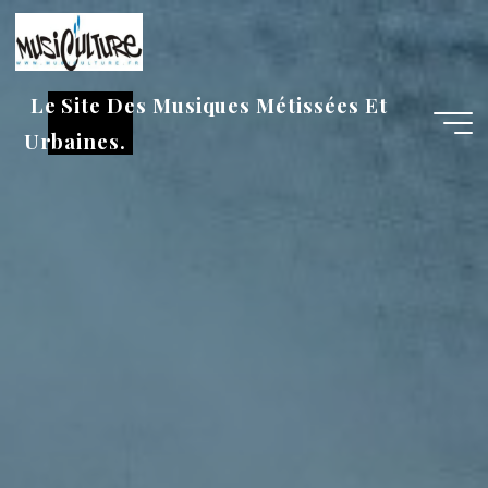
Aller
au
contenu
Le Site Des Musiques Métissées Et
Urbaines.