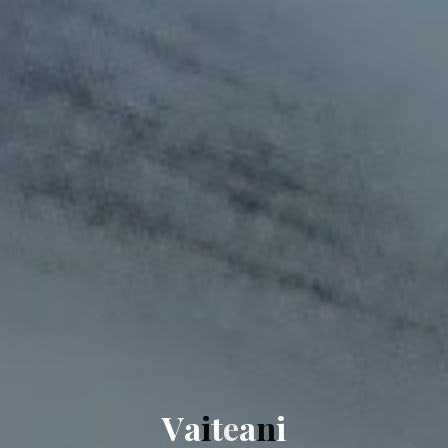
V
a
i
t
e
a
n
i