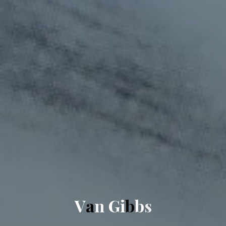
V
a
n
G
i
b
b
s