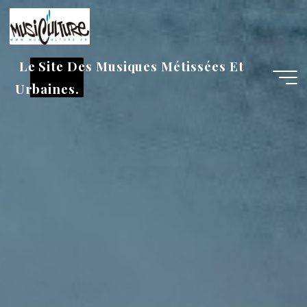
Aller
au
contenu
Le Site Des Musiques Métissées Et
Urbaines.