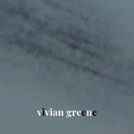
v
i
v
i
a
n
g
r
e
e
n
e