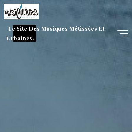
Aller
au
contenu
Le Site Des Musiques Métissées Et
Urbaines.