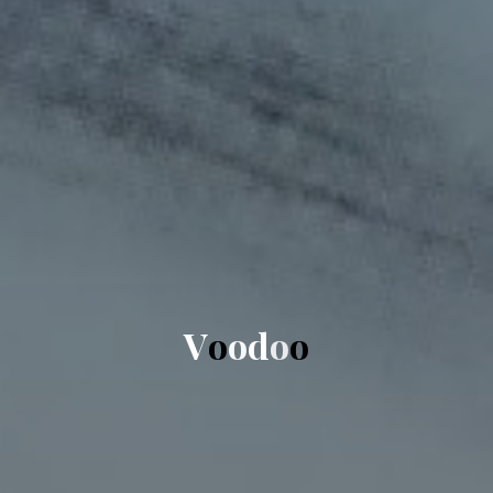
V
o
o
d
o
o