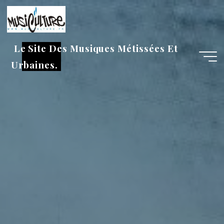
Aller
au
contenu
Le Site Des Musiques Métissées Et
Urbaines.