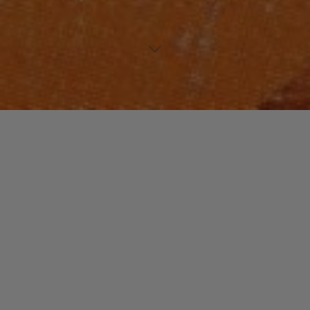
FUNK / SOUL / R&B
Laisser un commentaire
D’Angelo
christophe
6 octobre 2014
A son arrivée, fin des années 90, en pleine période
« new-jack swing » encore dominée par Teddy Riley,
les professionnels du disques ne comprennent pas
trop …
"D’Angelo"