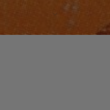
Laisser un commentaire
NOUVEAUTES MUSIQUE
Many Faces Of PRINCE
christophe
8 août 2016
Compilation business pour faire de l’argent sur le dos
du maitre ? Non. Compilation qui n’apporte rien et qui