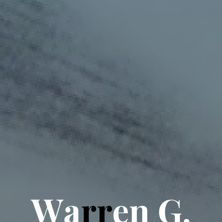
W
a
r
r
e
n
G
.