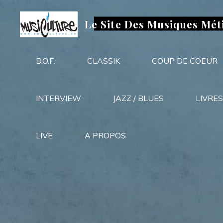
Aller
au
Le Site Des Musiques Mét
contenu
B.O.F.
CLASSIK
COUP DE COEUR
INTERVIEW
JAZZ / BLUES
LIVRES
LIVE
A PROPOS