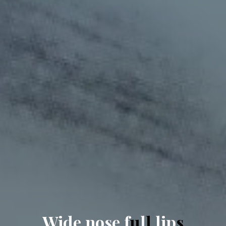
W
i
d
e
n
o
s
e
f
u
l
l
l
i
p
s