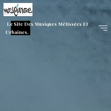
Aller
au
contenu
Le Site Des Musiques Métissées Et
Urbaines.