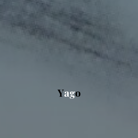
Y
a
g
o