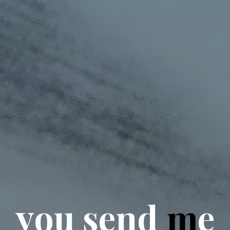
y
o
u
s
e
n
d
m
e