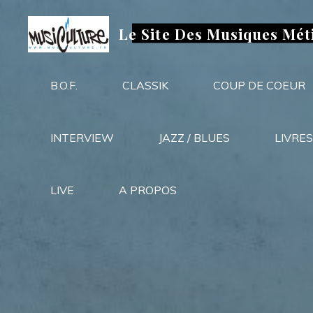
Aller
au
Le Site Des Musiques Mét
contenu
B.O.F.
CLASSIK
COUP DE COEUR
INTERVIEW
JAZZ / BLUES
LIVRES
LIVE
A PROPOS