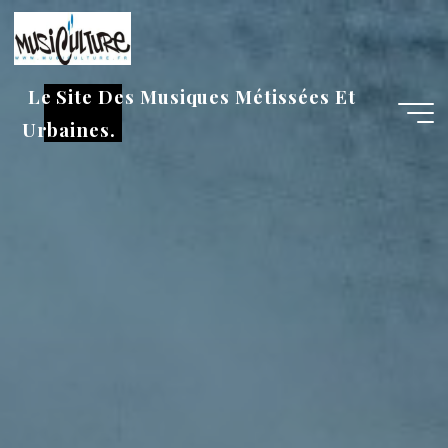
Aller
au
contenu
Le Site Des Musiques Métissées Et
Urbaines.