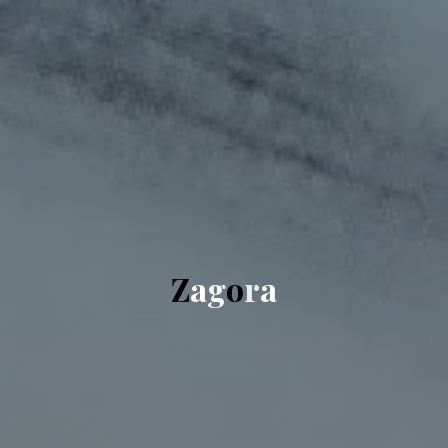
Z
a
g
o
r
a