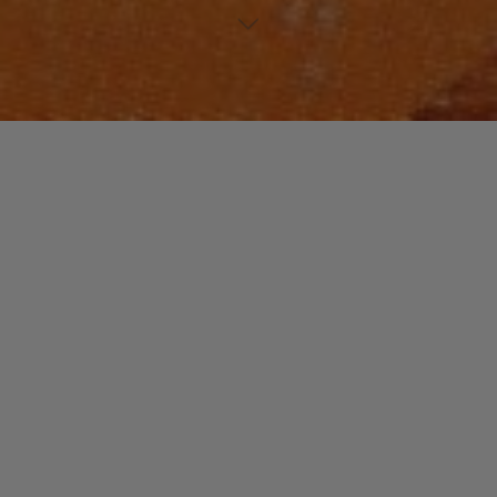
FUNK / SOUL / R&B
Laisser un commentaire
Loose Ends : U.K. Soul.
christophe
10 avril 2014
Ce groupe est formé en 1982 à Londres par Jane
Eugene, Steve Nichol et Carl McIntosh.
"Loose
Read more
Ends
:
U.K.
Soul."