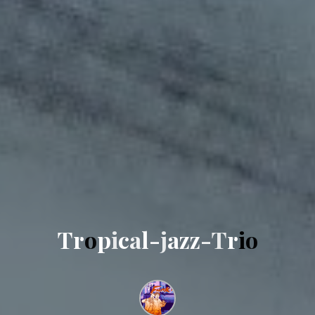
T
r
o
p
i
c
a
l
-
j
a
z
z
-
T
r
i
o