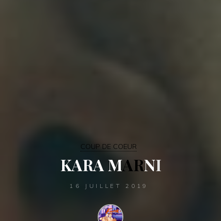
COUP DE COEUR
K
A
R
A
M
A
R
N
I
16 JUILLET 2019