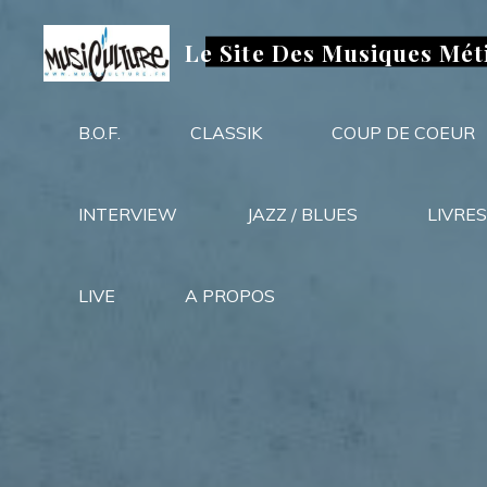
Aller
au
Le Site Des Musiques Mét
contenu
B.O.F.
CLASSIK
COUP DE COEUR
INTERVIEW
JAZZ / BLUES
LIVRES
LIVE
A PROPOS