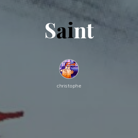
S
a
i
n
t
christophe