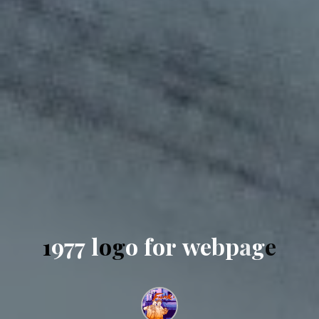
1
9
7
7
l
o
g
o
f
o
r
w
e
b
p
a
g
e