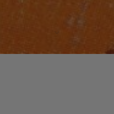
Lecteur
00:00
00:00
audio
Come Clean
tiré de
Guru Presents Ill Kid Records
par Jeru The
Damaja. Date de sortie : 1995. Piste 6 sur 12. Genre : Rap.
Laisser un commentaire
Votre adresse e-mail ne sera pas publiée.
Les champs
obligatoires sont indiqués avec
*