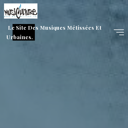
Aller
au
contenu
Le Site Des Musiques Métissées Et
Urbaines.