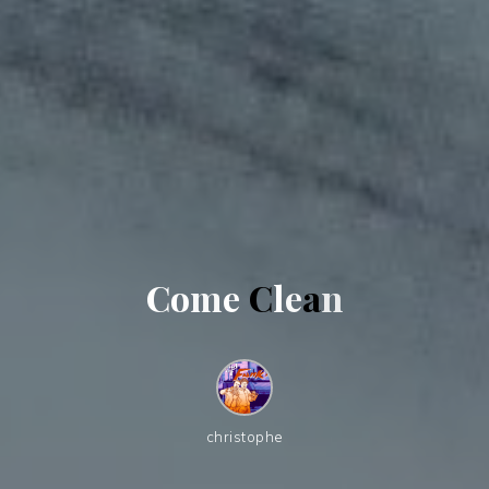
C
o
m
e
C
l
e
a
n
christophe