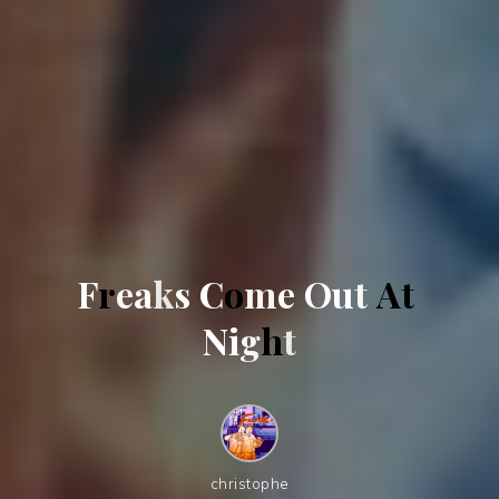
F
r
e
a
k
s
C
o
m
e
O
u
t
A
t
N
i
g
h
t
christophe