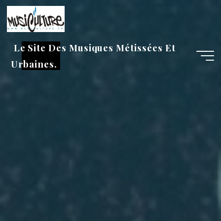
Aller
au
contenu
Le Site Des Musiques Métissées Et
Urbaines.