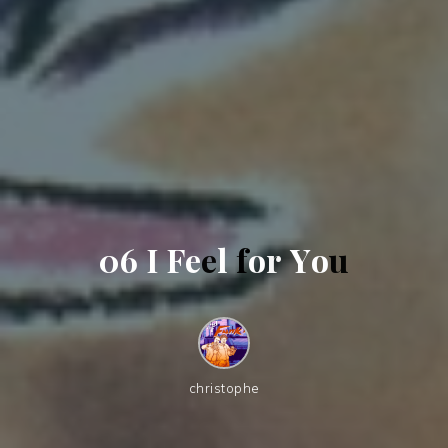
0
6
I
F
e
e
l
f
o
r
Y
o
u
christophe