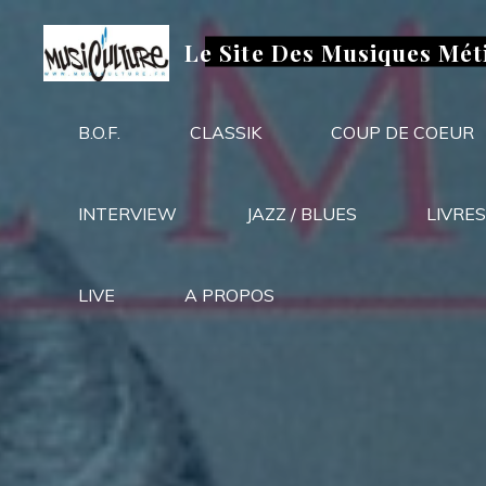
Aller
au
Le Site Des Musiques Mét
contenu
B.O.F.
CLASSIK
COUP DE COEUR
INTERVIEW
JAZZ / BLUES
LIVRES
LIVE
A PROPOS