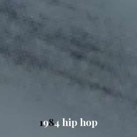
1
9
8
4
h
i
p
h
o
p