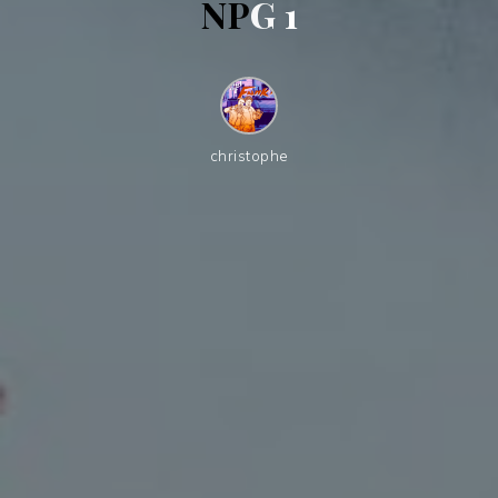
N
P
G
1
christophe