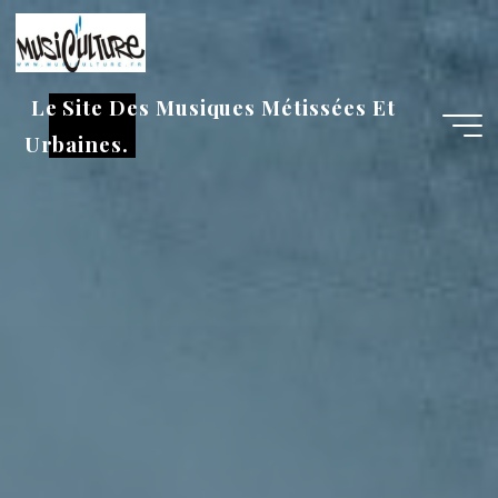
Aller
au
contenu
Le Site Des Musiques Métissées Et
Urbaines.