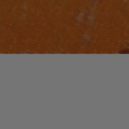
Lecteur
00:00
00:00
audio
10 Minty
.
Laisser un commentaire
Votre adresse e-mail ne sera pas publiée.
Les champs
obligatoires sont indiqués avec
*