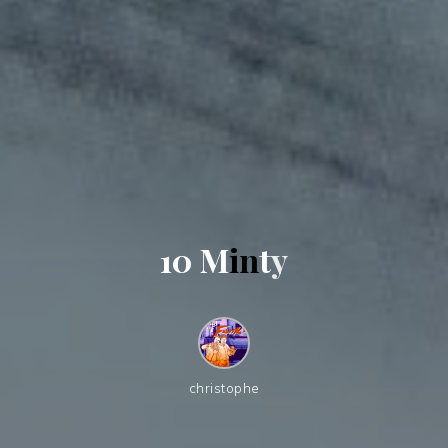
1
0
M
i
n
t
y
christophe