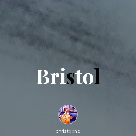
B
r
i
s
t
o
l
christophe