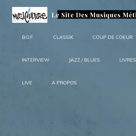
Aller
au
Le Site Des Musiques Mét
contenu
B.O.F.
CLASSIK
COUP DE COEUR
INTERVIEW
JAZZ / BLUES
LIVRES
LIVE
A PROPOS