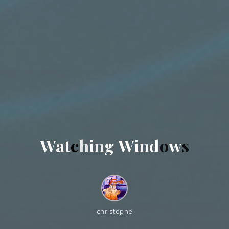
W
a
t
c
h
i
n
g
W
i
n
d
o
w
s
christophe