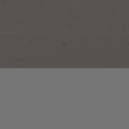
Lecteur
00:00
00:00
audio
Watching Windows
tiré de
New Forms
par Roni Size &
Reprazent. Date de sortie : 1997. Piste 10 sur 13. Genre :
Electronic.
Laisser un commentaire