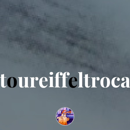
t
o
u
r
e
i
f
f
e
l
t
r
o
c