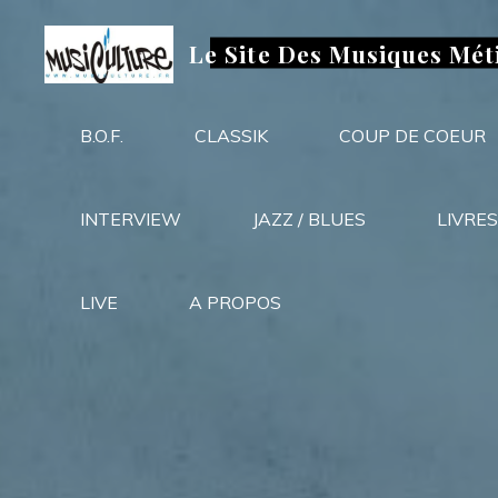
Aller
au
Le Site Des Musiques Mét
contenu
B.O.F.
CLASSIK
COUP DE COEUR
INTERVIEW
JAZZ / BLUES
LIVRES
LIVE
A PROPOS