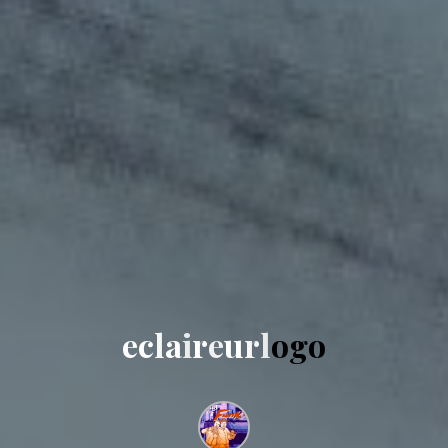
e
c
l
a
i
r
e
u
r
l
o
g
o