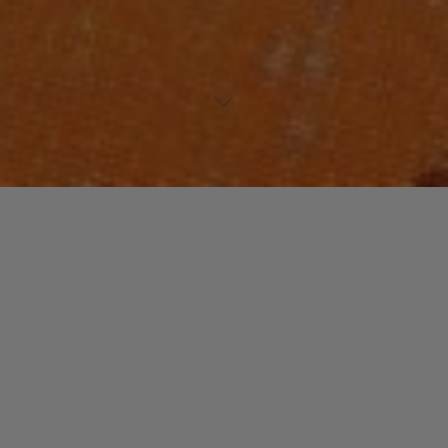
Lecteur
00:00
00:00
audio
Ego
tiré de
Human
par Rag N Bone Man. Piste 9 sur 19.
Laisser un commentaire
Votre adresse e-mail ne sera pas publiée.
Les champs
obligatoires sont indiqués avec
*