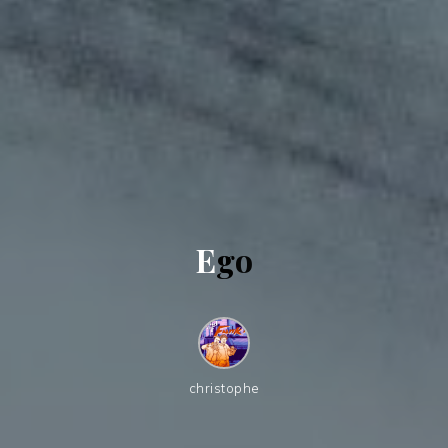
E
g
o
christophe