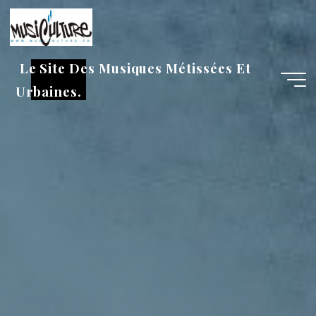
Aller
au
contenu
Le Site Des Musiques Métissées Et
Urbaines.