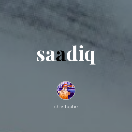
s
a
a
d
i
q
christophe