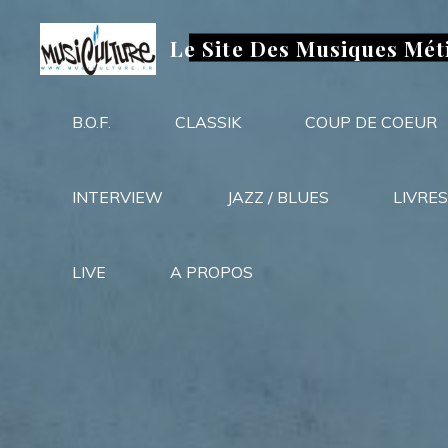
Aller
au
Le Site Des Musiques Mét
contenu
B.O.F.
CLASSIK
COUP DE COEUR
INTERVIEW
JAZZ / BLUES
LIVRES
LIVE
A PROPOS