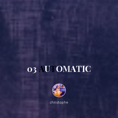
0
3
A
U
T
O
M
A
T
I
C
christophe