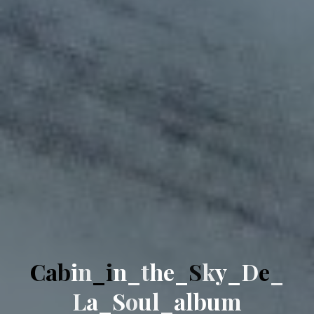
C
a
b
i
n
_
i
n
_
t
h
e
_
S
k
y
_
D
e
_
L
a
_
S
o
u
l
_
a
l
b
u
m