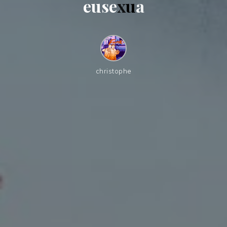
e
u
s
e
x
u
a
christophe