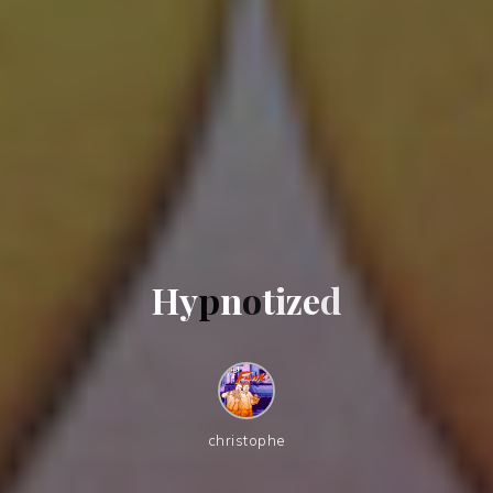
H
y
p
n
o
t
i
z
e
d
christophe