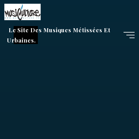
Aller
au
contenu
Le Site Des Musiques Métissées Et
Urbaines.