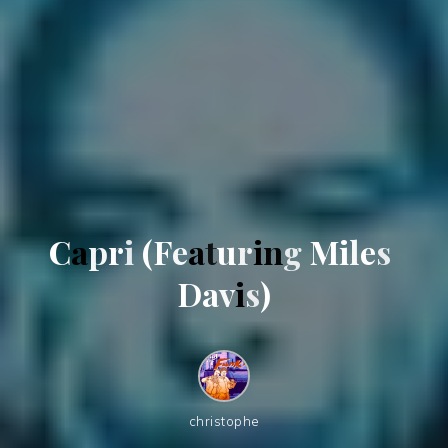
C
a
p
r
i
(
F
e
a
t
u
r
i
n
g
M
i
l
e
s
D
a
v
i
s
)
christophe