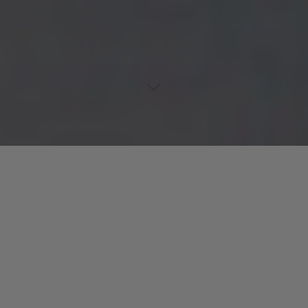
Lecteur
00:00
00:00
audio
Crucial
tiré de
Repetitions à Paisley Park (Février 1989)
par
Prince & Miles Davis. Piste 3.
Laisser un commentaire
Votre adresse e-mail ne sera pas publiée.
Les champs
obligatoires sont indiqués avec
*