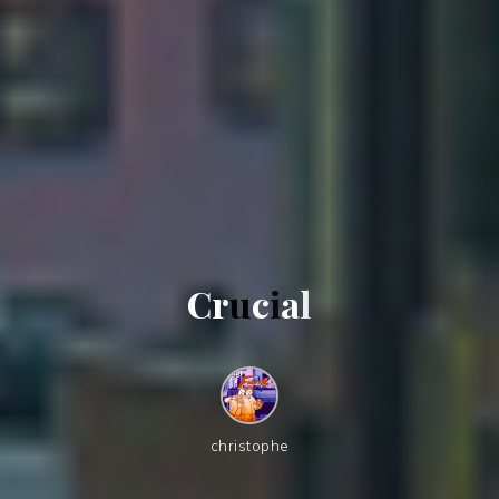
C
r
u
c
i
a
l
christophe