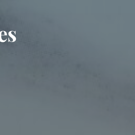
e
u
s
s