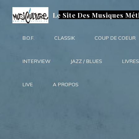
Aller
au
Le Site Des Musiques Mét
contenu
B.O.F.
CLASSIK
COUP DE COEUR
INTERVIEW
JAZZ / BLUES
LIVRES
LIVE
A PROPOS