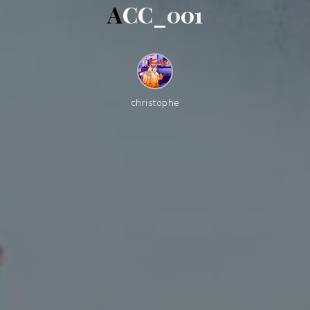
A
C
C
_
0
0
1
christophe