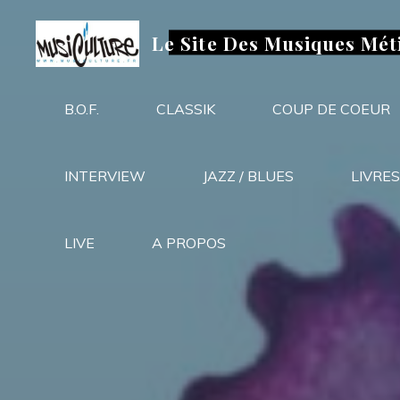
Aller
au
Le Site Des Musiques Mét
contenu
B.O.F.
CLASSIK
COUP DE COEUR
INTERVIEW
JAZZ / BLUES
LIVRES
LIVE
A PROPOS