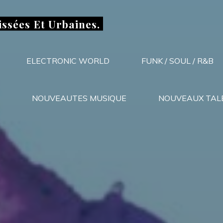
issées Et Urbaines.
ELECTRONIC WORLD
FUNK / SOUL / R&B
NOUVEAUTES MUSIQUE
NOUVEAUX TAL