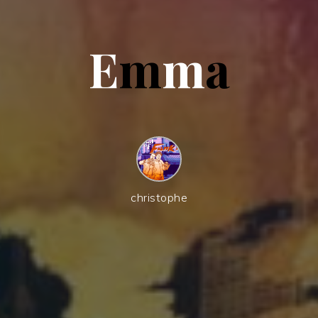
E
m
m
a
christophe