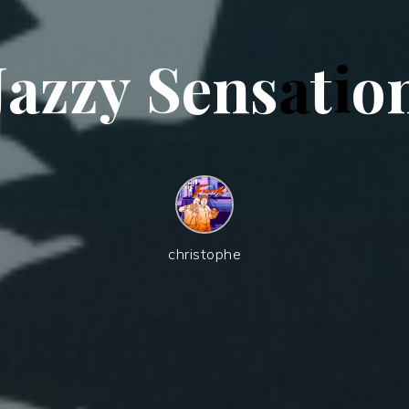
J
a
z
z
y
S
e
n
s
a
t
i
o
christophe