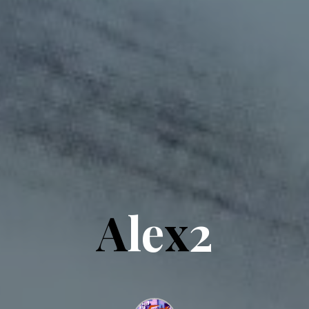
A
l
e
x
2