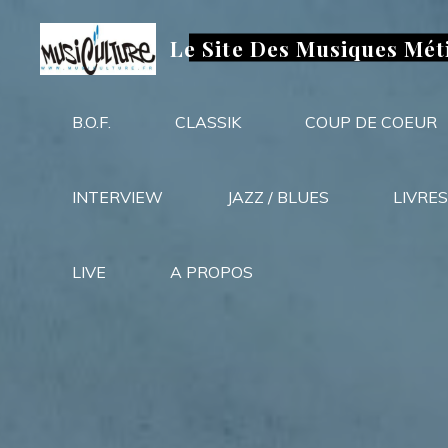
Aller
au
Le Site Des Musiques Mét
contenu
B.O.F.
CLASSIK
COUP DE COEUR
INTERVIEW
JAZZ / BLUES
LIVRES
LIVE
A PROPOS